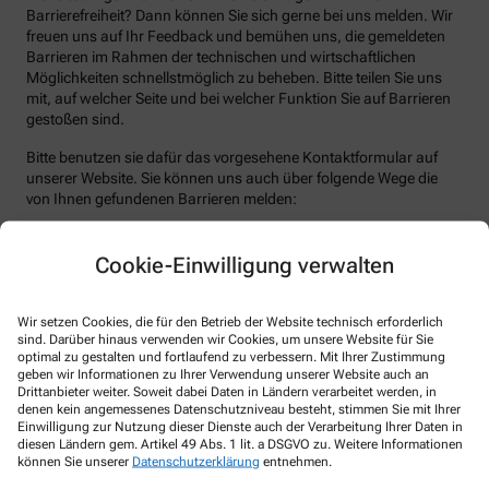
Barrierefreiheit? Dann können Sie sich gerne bei uns melden. Wir
freuen uns auf Ihr Feedback und bemühen uns, die gemeldeten
Barrieren im Rahmen der technischen und wirtschaftlichen
Möglichkeiten schnellstmöglich zu beheben. Bitte teilen Sie uns
mit, auf welcher Seite und bei welcher Funktion Sie auf Barrieren
gestoßen sind.
Bitte benutzen sie dafür das vorgesehene Kontaktformular auf
unserer Website. Sie können uns auch über folgende Wege die
von Ihnen gefundenen Barrieren melden:
E-Mail: info@apotheke-leopold.de
Cookie-Einwilligung verwalten
Telefon: +49-7571 13665
Telefax: +49-7571 50925
Wir setzen Cookies, die für den Betrieb der Website technisch erforderlich
Postanschrift: Leopoldplatz 3 72488 Sigmaringen
sind. Darüber hinaus verwenden wir Cookies, um unsere Website für Sie
optimal zu gestalten und fortlaufend zu verbessern. Mit Ihrer Zustimmung
Durchsetzungsverfahren und
geben wir Informationen zu Ihrer Verwendung unserer Website auch an
Marktüberwachungsbehörde
Drittanbieter weiter. Soweit dabei Daten in Ländern verarbeitet werden, in
denen kein angemessenes Datenschutzniveau besteht, stimmen Sie mit Ihrer
Einwilligung zur Nutzung dieser Dienste auch der Verarbeitung Ihrer Daten in
Sollten Sie auf Mitteilungen oder Anfragen zur Barrierefreiheit
diesen Ländern gem. Artikel 49 Abs. 1 lit. a DSGVO zu. Weitere Informationen
keine zufriedenstellenden Antworten erhalten, können Sie sich an
können Sie unserer
Datenschutzerklärung
entnehmen.
die zuständige Durchsetzungsstelle wenden. Die