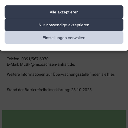
Durchsetzungsstelle unterstützt Sie dabei, ihre Rechte geltend zu
machen. Sie können sich auch an die
Marktüberwachungsbehörde wenden:
Alle akzeptieren
MLBF - Marktüberwachungsstelle der Länder für die
Nur notwendige akzeptieren
Barrierefreiheit von Produkten und Dienstleistungen
c/o Ministerium für Arbeit, Soziales, Gesundheit und
Einstellungen verwalten
Gleichstellung Sachsen-Anhalt
Postfach 39 11 55
39135 Magdeburg
Telefon: 0391/567 6970
E-​Mail: MLBF@ms.sachsen-​anhalt.de.
Weitere Informationen zur Überwachungsstelle finden sie
hier
.
Stand der Barrierefreiheitserklärung: 28.10.2025