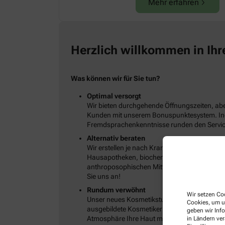
Mehr erfahren
Herzlich willkommen in Ihr
Was können wir für Sie tun?
Optimal versorgt
Wir bieten durchgehende Öffnungszeiten, abe
Kunden mit unserem Bonuspunktesystem. Indi
Fremdsprachenkenntnisse runden den Servic
Alternativ beraten
Wir erstellen je nach Krankheitsbild und S
Hausapotheken, biochemischen Präparaten,
anthroposophischen Mitteln, Schüßler-Salzen
Sie uns an!
Rundum verwöhnt
Wir setzen Coo
Unser neues Kosmetikstudio bietet Ihnen nich
Cookies, um u
ausgebildete Kosmetikerin berät Sie individ
geben wir Inf
Atmosphäre Ihre Haut mit hochwertigen Wirks
in Ländern ve