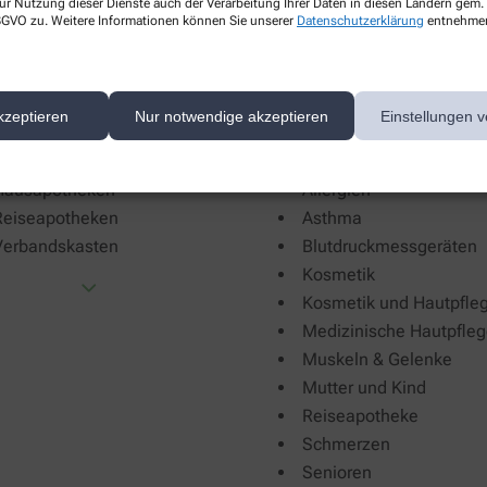
ur Nutzung dieser Dienste auch der Verarbeitung Ihrer Daten in diesen Ländern gem. 
 DSGVO zu. Weitere Informationen können Sie unserer
Datenschutzerklärung
entnehme
kzeptieren
Nur notwendige akzeptieren
Einstellungen v
rprüfung von
Beratung
Hausapotheken
Allergien
Reiseapotheken
Asthma
Verbandskasten
Blutdruckmessgeräten
Kosmetik
Kosmetik und Hautpfle
Medizinische Hautpfle
Muskeln & Gelenke
Mutter und Kind
Reiseapotheke
Schmerzen
Senioren