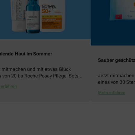
hlende Haut im Sommer
Sauber geschützt
t mitmachen und mit etwas Glück
Jetzt mitmachen
s von 20 La Roche Posay Pflege-Sets
eines von 30 Ste
nnen!
erfahren
gewinnen!
Mehr erfahren