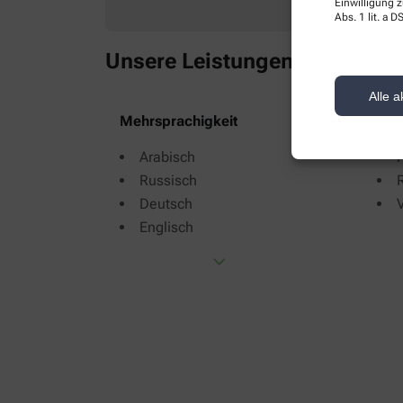
Einwilligung z
Abs. 1 lit. a
Unsere Leistungen
Alle Leistungen
Alle a
Mehrsprachigkeit
Übe
Arabisch
Russisch
Deutsch
Englisch