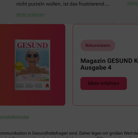
Mehr 
nicht purzeln wollen, ist das frustrierend.
für 
Wir zeigen, woran das liegen kann und mit
Das f
Mehr erfahren
welchen Tricks Sie die Fettverbrennung in
über 
Schwung bringen können.
größ
Naturwissen
Magazin GESUND Ki
Ausgabe 4
Mehr erfahren
ontaktformular
Kommunikation in Gesundheitsfragen sind. Daher legen wir großen Wert dara