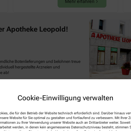
Mehr erfahren
er Apotheke Leopold!
ndliche Botenlieferungen und belohnen treue
viduell hergestellte Arzneien und
e ab!
ymptomen Vorschläge zu homöopathischen
 Heilkräuteranwendungen,
Cookie-Einwilligung verwalten
 und vielen weiteren Möglichkeiten. Sprechen
kies, die für den Betrieb der Website technisch erforderlich sind. Darüber hinaus v
t nur professionelle Hautpflege: unsere
nsere Website für Sie optimal zu gestalten und fortlaufend zu verbessern. Mit Ihrer
uell und verwöhnt anschließend in angenehmer
ormationen zu Ihrer Verwendung unserer Website auch an Drittanbieter weiter. Soweit
toffen. Machen Sie den Test!
rarbeitet werden, in denen kein angemessenes Datenschutzniveau besteht, stimmen Si