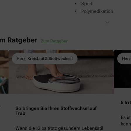
Sport
Polymedikation
em Ratgeber
Zum Ratgeber
Herz, Kreislauf & Stoffwechsel
Herz
5 Ir
?
So bringen Sie Ihren Stoffwechsel auf
Trab
Es i
kann
Wenn die Kilos trotz gesundem Lebensstil
begü