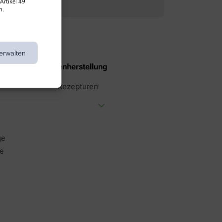
Artikel 49
n.
erwalten
Eigenherstellung
Rezepturen
ge
ge