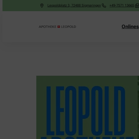
Leopoldplatz 3
,
72488
Sigmaringen
+49-7571 13665
Online