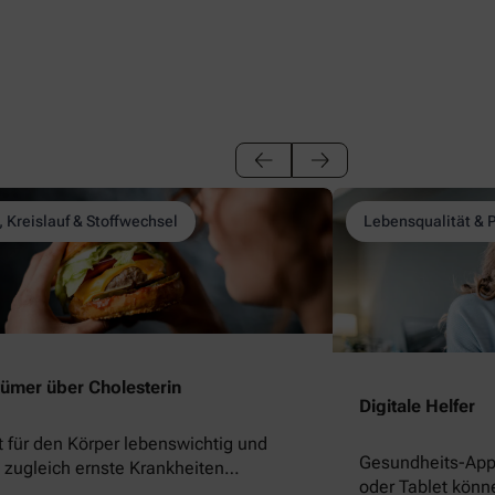
, Kreislauf & Stoffwechsel
Lebensqualität & 
rtümer über Cholesterin
Digitale Helfer
st für den Körper lebenswichtig und
Gesundheits-App
 zugleich ernste Krankheiten
oder Tablet könne
nstigen. Kaum ein anderer Stoff sorgt